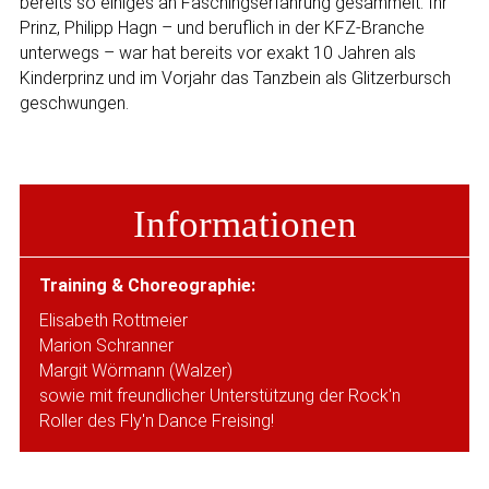
bereits so einiges an Faschingserfahrung gesammelt. Ihr
Prinz, Philipp Hagn – und beruflich in der KFZ-Branche
unterwegs – war hat bereits vor exakt 10 Jahren als
Kinderprinz und im Vorjahr das Tanzbein als Glitzerbursch
geschwungen.
Informationen
Training & Choreographie:
Elisabeth Rottmeier
Marion Schranner
Margit Wörmann (Walzer)
sowie mit freundlicher Unterstützung der Rock'n
Roller des Fly'n Dance Freising!